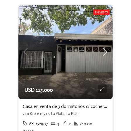
EN VENTA
USD 125.000
Casa en venta de 3 dormitorios c/ cochera en La Plata
71 n 840 e 11 y 12, La Plata, La Plata
AXI-152907
3
2
240.00