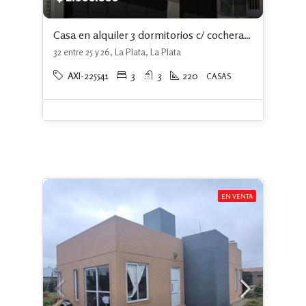
Casa en alquiler 3 dormitorios c/ cochera en La Plata
32 entre 25 y 26, La Plata, La Plata
AXI-225541
3
3
220
CASAS
EN VENTA