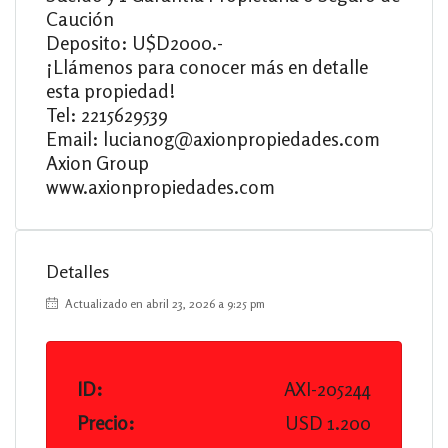
Caución
Deposito: U$D2000.-
¡Llámenos para conocer más en detalle
esta propiedad!
Tel: 2215629539
Email: lucianog@axionpropiedades.com
Axion Group
www.axionpropiedades.com
Detalles
Actualizado en abril 23, 2026 a 9:25 pm
ID:
AXI-205244
Precio:
USD 1.200