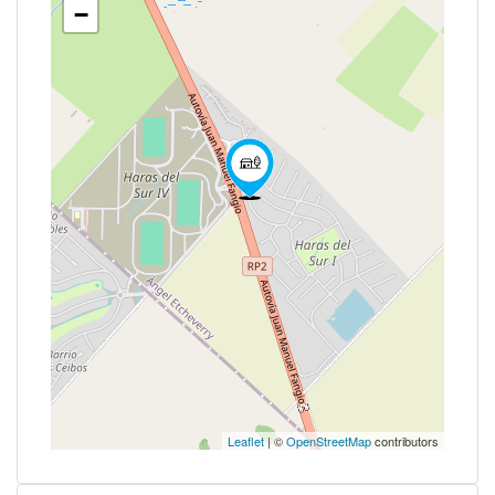
−
Leaflet
| ©
OpenStreetMap
contributors