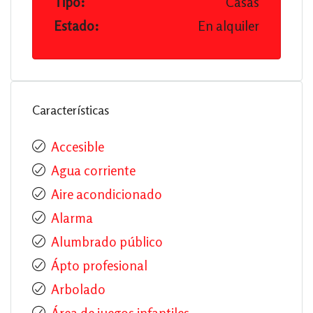
Tipo:
Casas
Estado:
En alquiler
Características
Accesible
Agua corriente
Aire acondicionado
Alarma
Alumbrado público
Ápto profesional
Arbolado
Área de juegos infantiles