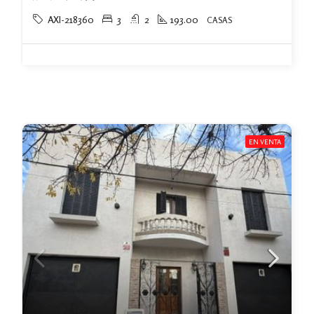
AXI-218360
3
2
193.00
CASAS
EN VENTA