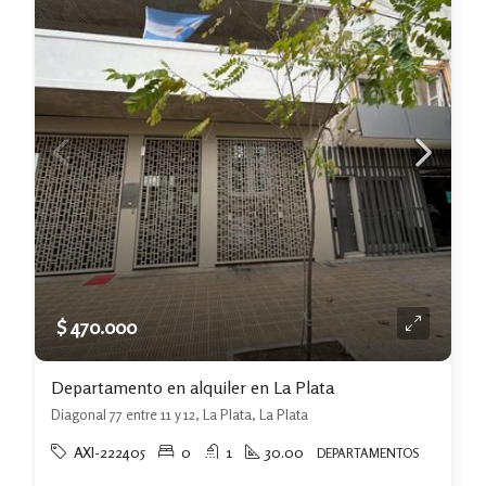
$ 470.000
Departamento en alquiler en La Plata
Diagonal 77 entre 11 y 12, La Plata, La Plata
AXI-222405
0
1
30.00
DEPARTAMENTOS