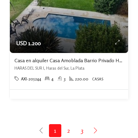
USD 1.200
Casa en alquiler Casa Amoblada Barrio Privado Haras Del Sur I
HARAS DEL SUR I, Haras del Sur, La Plata
AXI-205244
4
3
220.00
CASAS
1
2
3