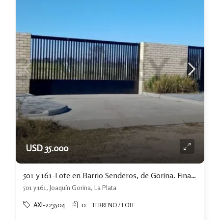
USD 35.000
501 y 161-Lote en Barrio Senderos, de Gorina. Financiación del 50 %
501 y 161, Joaquín Gorina, La Plata
AXI-223504
0
TERRENO / LOTE