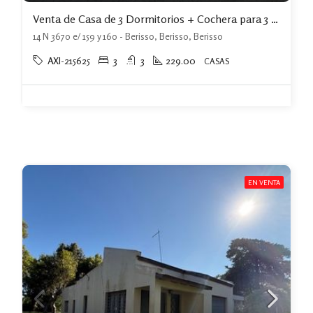
Venta de Casa de 3 Dormitorios + Cochera para 3 Autos y Quincho con Jardin.-
14 N 3670 e/ 159 y 160 - Berisso, Berisso, Berisso
AXI-215625
3
3
229.00
CASAS
EN VENTA