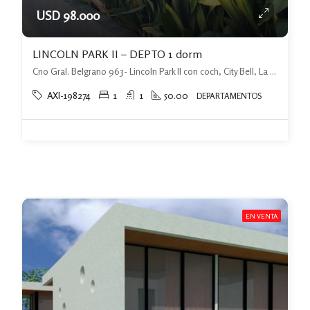
USD 98.000
LINCOLN PARK II – DEPTO 1 dorm
Cno Gral. Belgrano 963- Lincoln Park II con coch, City Bell, La Plata
AXI-198274
1
1
50.00
DEPARTAMENTOS
EN VENTA