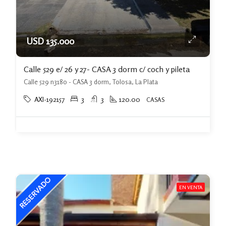
USD 135.000
Calle 529 e/ 26 y 27- CASA 3 dorm c/ coch y pileta
Calle 529 n3180 - CASA 3 dorm, Tolosa, La Plata
AXI-192157
3
3
120.00
CASAS
EN VENTA