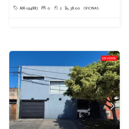
AXI-194887
0
2
38.00
OFICINAS
EN VENTA