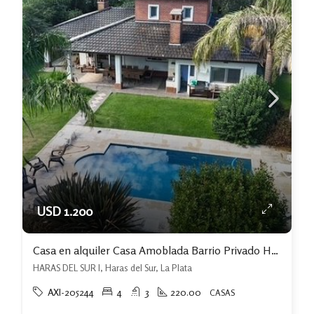
USD 1.200
Casa en alquiler Casa Amoblada Barrio Privado Haras Del Sur I
HARAS DEL SUR I, Haras del Sur, La Plata
AXI-205244
4
3
220.00
CASAS