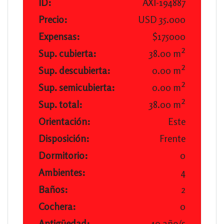
ID:
AXI-194887
Precio:
USD 35.000
Expensas:
$175000
Sup. cubierta:
38.00 m²
Sup. descubierta:
0.00 m²
Sup. semicubierta:
0.00 m²
Sup. total:
38.00 m²
Orientación:
Este
Disposición:
Frente
Dormitorio:
0
Ambientes:
4
Baños:
2
Cochera:
0
Antigüedad:
40 año/s