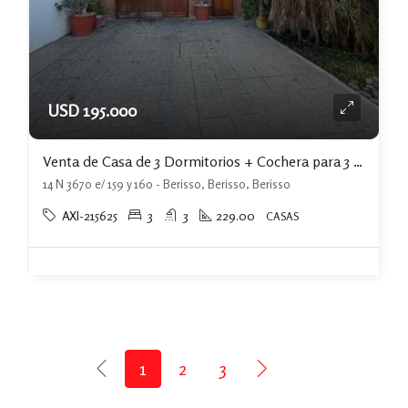
USD 195.000
Venta de Casa de 3 Dormitorios + Cochera para 3 Autos y Quincho con Jardin.-
14 N 3670 e/ 159 y 160 - Berisso, Berisso, Berisso
AXI-215625
3
3
229.00
CASAS
1
2
3