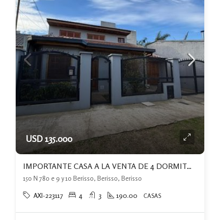
USD 135.000
IMPORTANTE CASA A LA VENTA DE 4 DORMITORIOS+PATIO CON PISCINA+ QUINCHO
150 N 780 e 9 y 10 Berisso, Berisso, Berisso
AXI-223117
4
3
190.00
CASAS