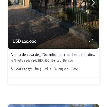
USD 120.000
Venta de casa de 3 Dormitorios + cochera + jardín + piscina + quincho
9 N 3981 e 161 y 162 BERISSO, Berisso, Berisso
AXI-220278
3
2
203.00
CASAS