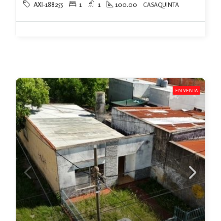
AXI-188255
1
1
100.00
CASAQUINTA
EN VENTA