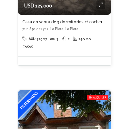
USD 125.000
Casa en venta de 3 dormitorios c/ cochera en La Plata
71 n 840 e 11 y 12, La Plata, La Plata
AXI-152907
3
2
240.00
CASAS
EN ALQUILER