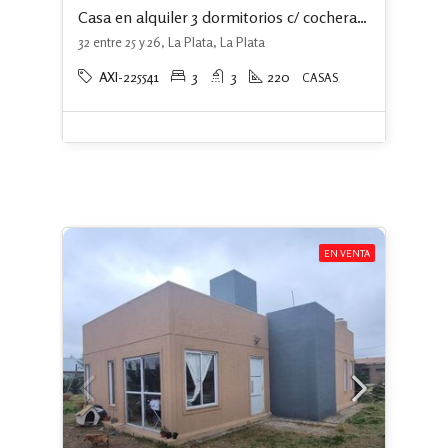
Casa en alquiler 3 dormitorios c/ cochera en La Plata
32 entre 25 y 26, La Plata, La Plata
AXI-225541
3
3
220
CASAS
EN VENTA