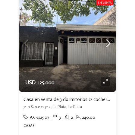
EN VENTA
USD 125.000
Casa en venta de 3 dormitorios c/ cochera en La Plata
71 n 840 e 11 y 12, La Plata, La Plata
AXI-152907
3
2
240.00
CASAS