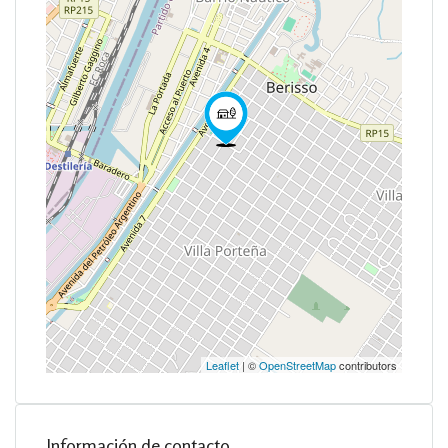
Leaflet
| ©
OpenStreetMap
contributors
Información de contacto