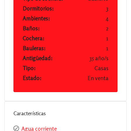
Dormitorios:
3
Ambientes:
4
Baños:
2
Cochera:
1
Bauleras:
1
Antigüedad:
35 año/s
Tipo:
Casas
Estado:
En venta
Características
Agua corriente