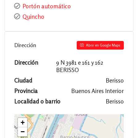
Portón automático
Quincho
Dirección
Abrir en Google Maps
Dirección
9 N 3981 e 161 y 162
BERISSO
Ciudad
Berisso
Provincia
Buenos Aires Interior
Localidad o barrio
Berisso
+
−