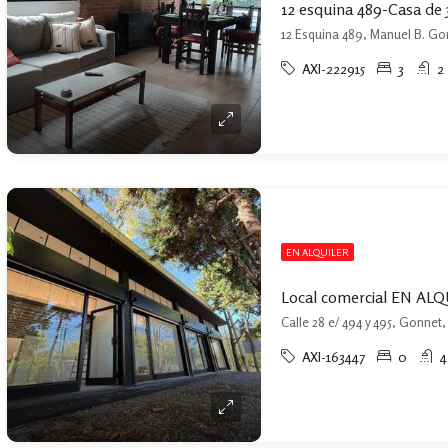
12 Esquina 489, Manuel B. Go
AXI-222915
3
2
EN ALQUILER
Local comercial EN AL
Calle 28 e/ 494 y 495, Gonnet
AXI-163447
0
4