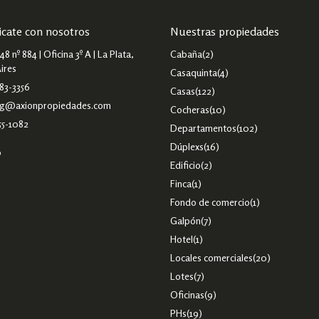
cate con nosotros
Nuestras propiedades
48 nº 884 | Oficina 3º A | La Plata,
Cabaña
(2)
ires
Casaquinta
(4)
83-3356
Casas
(122)
ng@axionpropiedades.com
Cocheras
(10)
55-1082
Departamentos
(102)
Dúplexs
(16)
o
Edificio
(2)
Finca
(1)
Fondo de comercio
(1)
Galpón
(7)
Hotel
(1)
Locales comerciales
(20)
Lotes
(7)
Oficinas
(9)
PHs
(19)