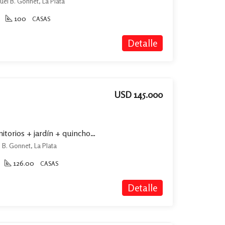
nuel B. Gonnet, La Plata
100
CASAS
Detalle
USD 145.000
Casa en venta de 2 Dormitorios + jardín + quincho/cochera en Manuel B. Gonnet
l B. Gonnet, La Plata
126.00
CASAS
Detalle