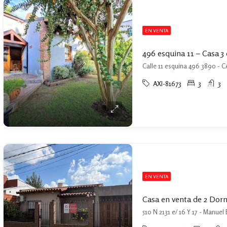
EN VENTA
496 esquina 11 – Casa 3 d
AXI-81673
3
3
EN VENTA
510 N 2131 e/ 16 Y 17 - Manue