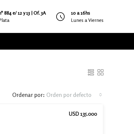
° 884 e/ 12 y 13 | Of. 3A
10 a 16hs
Plata
Lunes a Viernes
Ordenar por:
Orden por defecto
USD 135.000