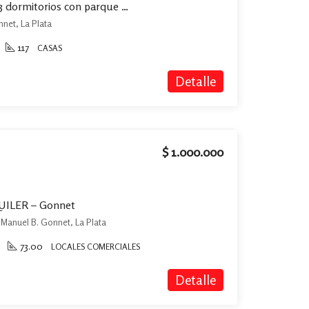
12 esquina 489-Casa de 3 dormitorios con parque en Villa Castells, Gonnet
nnet, La Plata
117
CASAS
Detalle
$ 1.000.000
QUILER – Gonnet
, Manuel B. Gonnet, La Plata
73.00
LOCALES COMERCIALES
Detalle