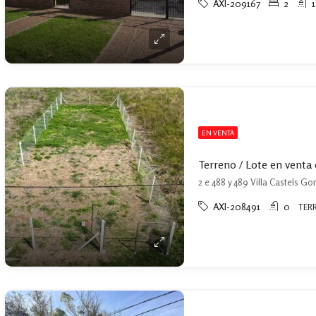
AXI-209167
2
1
EN VENTA
2 e 488 y 489 Villa Castels Go
AXI-208491
0
TER