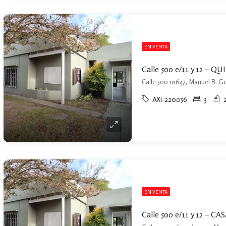
EN VENTA
Calle 500 n1647, Manuel B. Go
AXI-220056
3
EN VENTA