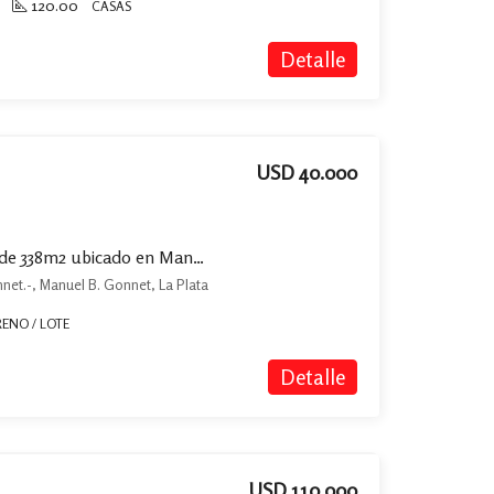
120.00
CASAS
Detalle
USD 40.000
Terreno / Lote en venta de 338m2 ubicado en Manuel B. Gonnet
nnet.-, Manuel B. Gonnet, La Plata
RENO / LOTE
Detalle
USD 110.000