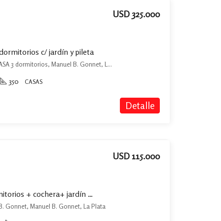
USD 325.000
ormitorios c/ jardín y pileta
Calle 11 esquina 496 3890 - CASA 3 dormitorios, Manuel B. Gonnet, La Plata
350
CASAS
Detalle
USD 115.000
Casa en venta de 2 Dormitorios + cochera+ jardín con Pileta en Manuel B. Gonnet
l B. Gonnet, Manuel B. Gonnet, La Plata