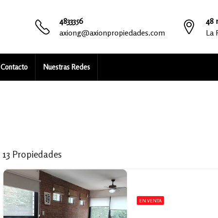
4833356
48 n
axiong@axionpropiedades.com
La 
Contacto
Nuestras Redes
13 Propiedades
EN VENTA