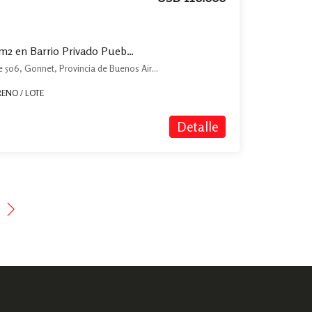
Terreno en venta de 778m2 en Barrio Privado Pueblos DC Manuel B. Gonnet
Calle 133 entre Calle 505 y Calle 506, Gonnet, Provincia de Buenos Aires, Argentina, Manuel B. Gonnet, La Plata
RENO / LOTE
Detalle