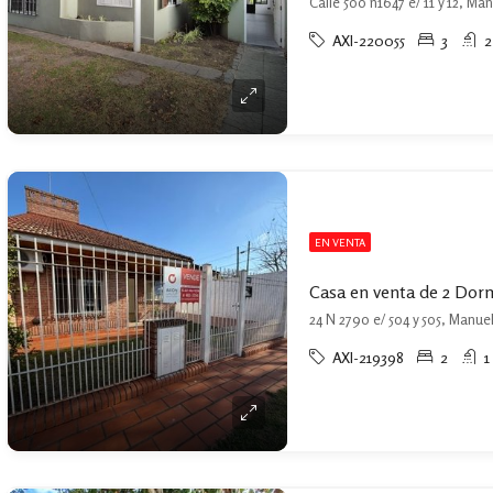
Calle 500 n1647 e/ 11 y 12, Ma
AXI-220055
3
2
EN VENTA
24 N 2790 e/ 504 y 505, Manue
AXI-219398
2
1