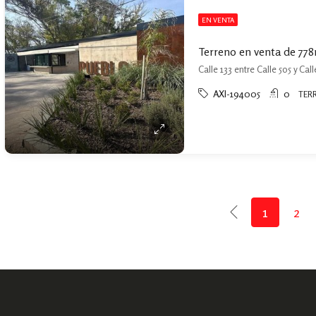
EN VENTA
AXI-194005
0
TER
1
2