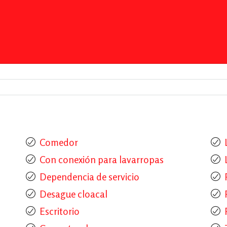
Comedor
Con conexión para lavarropas
Dependencia de servicio
Desague cloacal
Escritorio