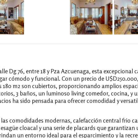
calle Dg 76, entre 18 y Pza Azcuenaga, esta excepcional
gar cómodo y funcional. Con un precio de U$D250.000,
les 180 m2 son cubiertos, proporcionando amplios espac
orios, 3 baños, un luminoso living comedor, cocina, y 
pacios ha sido pensada para ofrecer comodidad y versatil
as comodidades modernas, calefacción central frio calo
 desagüe cloacal y una serie de placards que garantiza
 brindan un entorno ideal para el esparcimiento y la rec