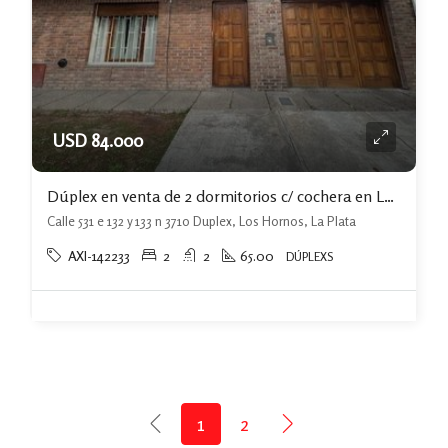
USD 84.000
Dúplex en venta de 2 dormitorios c/ cochera en La Plata
Calle 531 e 132 y 133 n 3710 Duplex, Los Hornos, La Plata
AXI-142233
2
2
65.00
DÚPLEXS
1
2