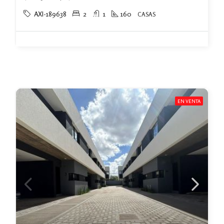
AXI-189638
2
1
160
CASAS
EN VENTA