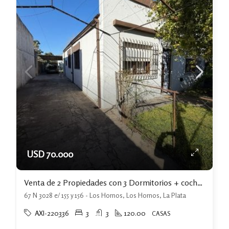
USD 70.000
Venta de 2 Propiedades con 3 Dormitorios + cochera+ jardin Los Hornos
67 N 3028 e/ 155 y 156 - Los Hornos, Los Hornos, La Plata
AXI-220336
3
3
120.00
CASAS