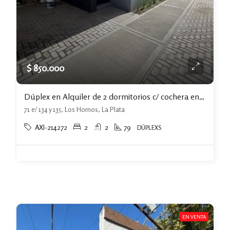
$ 850.000
Dúplex en Alquiler de 2 dormitorios c/ cochera en Los Hornos
71 e/ 134 y 135, Los Hornos, La Plata
AXI-214272
2
2
79
DÚPLEXS
EN VENTA