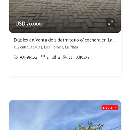
USD 70.000
Dúplex en Venta de 1 dormitorio c/ cochera en La Plata
71 y entre 134 y 135, Los Hornos, La Plata
AXI-189154
1
2
75
DÚPLEXS
EN VENTA