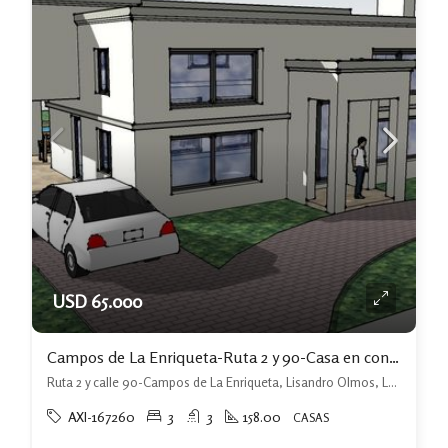
USD 65.000
Campos de La Enriqueta-Ruta 2 y 90-Casa en construcción
Ruta 2 y calle 90-Campos de La Enriqueta, Lisandro Olmos, La Plata
AXI-167260
3
3
158.00
CASAS