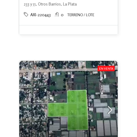
233 y 55, Otros Barrios, La Plata
AXI-220443
0
TERRENO / LOTE
EN VENTA