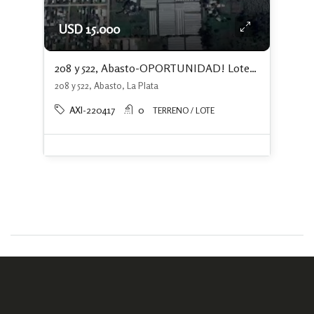
USD 15.000
208 y 522, Abasto-OPORTUNIDAD! Lotes con escritura independiente y financiación
208 y 522, Abasto, La Plata
AXI-220417
0
TERRENO / LOTE