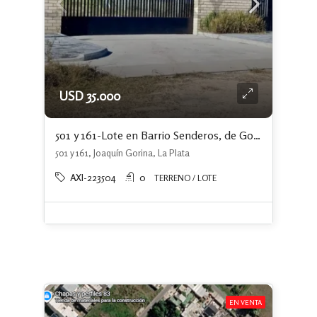
USD 35.000
501 y 161-Lote en Barrio Senderos, de Gorina. Financiación del 50 %
501 y 161, Joaquín Gorina, La Plata
AXI-223504
0
TERRENO / LOTE
EN VENTA