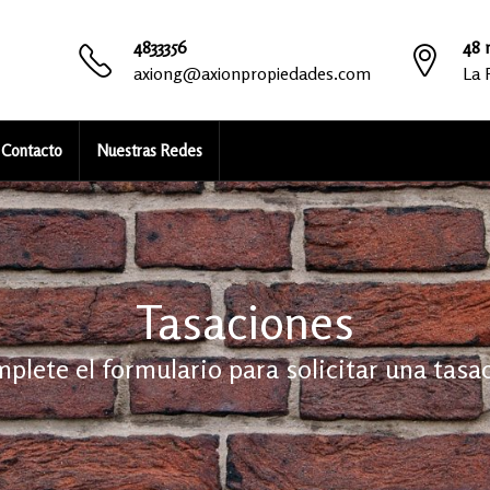
4833356
48 n
axiong@axionpropiedades.com
La 
Contacto
Nuestras Redes
Tasaciones
plete el formulario para solicitar una tasa