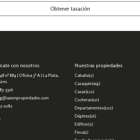
Obtener tasación
cate con nosotros
Nuestras propiedades
48 nº 884 | Oficina 3º A | La Plata,
Cabaña
(2)
ires
Casaquinta
(4)
83-3356
Casas
(122)
ng@axionpropiedades.com
Cocheras
(10)
55-1082
Departamentos
(102)
Dúplexs
(16)
o
Edificio
(2)
Finca
(1)