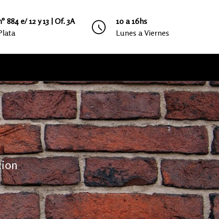
° 884 e/ 12 y 13 | Of. 3A
10 a 16hs
Plata
Lunes a Viernes
cion