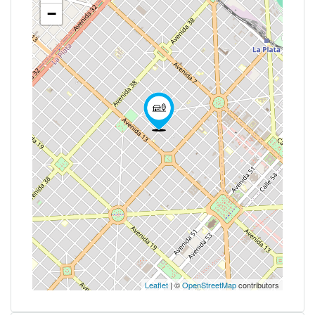
−
Leaflet
| ©
OpenStreetMap
contributors