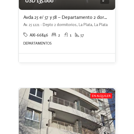
USD 135.000
Avda 25 e/ 57 y 58 – Departamento 2 dormitorios c/ cochera
Av. 25 1221 - Depto 2 dormitorios, La Plata, La Plata
AXI-66846
2
1
57
DEPARTAMENTOS
EN ALQUILER