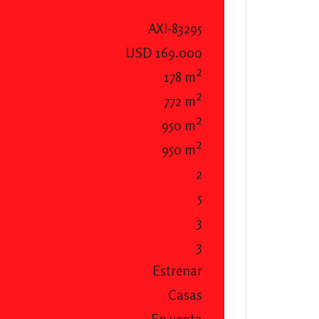
AXI-83295
USD 169.000
178 m²
772 m²
950 m²
950 m²
2
5
3
3
Estrenar
Casas
En venta