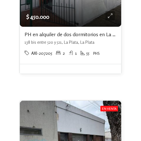
$ 450.000
PH en alquiler de dos dormitorios en La Plata
138 bis entre 520 y 521, La Plata, La Plata
AXI-207205
2
1
55
PHS
EN VENTA