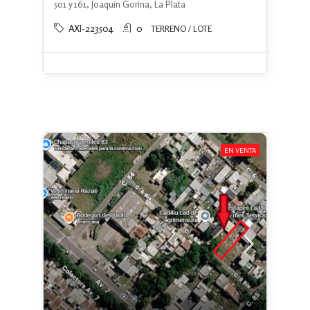
501 y 161, Joaquín Gorina, La Plata
AXI-223504
0
TERRENO / LOTE
EN VENTA