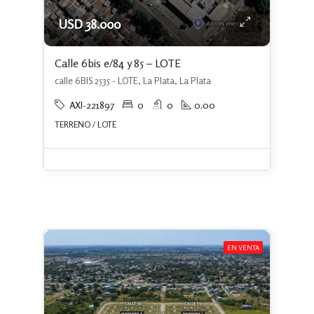
USD 38.000
Calle 6bis e/84 y 85 – LOTE
calle 6BIS 2535 - LOTE, La Plata, La Plata
AXI-221897
0
0
0.00
TERRENO / LOTE
EN VENTA