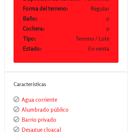
Forma del terreno:
Regular
Baño:
0
Cochera:
0
Tipo:
Terreno / Lote
Estado:
En venta
Características
Agua corriente
Alumbrado público
Barrio privado
Desague cloacal