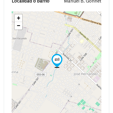
Localidad o barrio
Manuel B. Gonnet
+
−