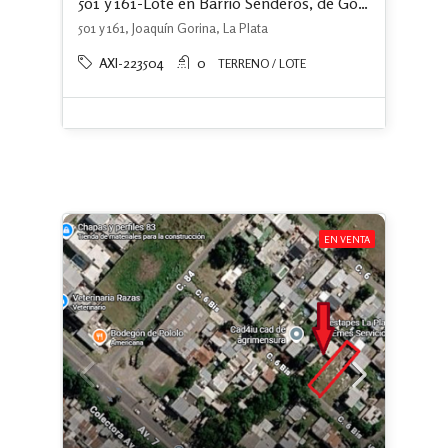
501 y 161-Lote en Barrio Senderos, de Gorina. Financiación del 50 %
501 y 161, Joaquín Gorina, La Plata
AXI-223504
0
TERRENO / LOTE
EN VENTA