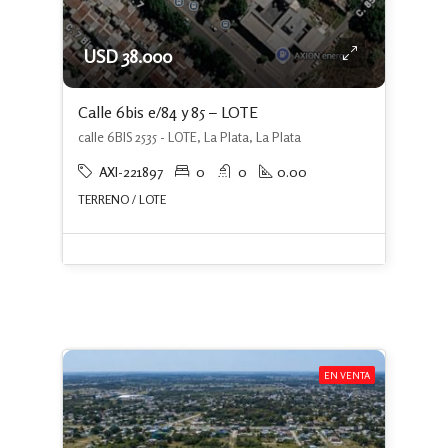
USD 38.000
Calle 6bis e/84 y 85 – LOTE
calle 6BIS 2535 - LOTE, La Plata, La Plata
AXI-221897
0
0
0.00
TERRENO / LOTE
EN VENTA