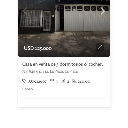
USD 125.000
Casa en venta de 3 dormitorios c/ cochera en La Plata
71 n 840 e 11 y 12, La Plata, La Plata
AXI-152907
3
2
240.00
CASAS