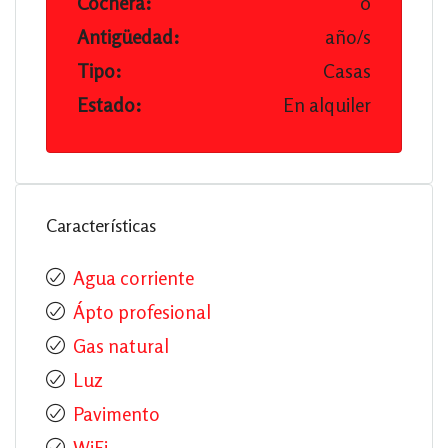
Cochera:
0
Antigüedad:
año/s
Tipo:
Casas
Estado:
En alquiler
Características
Agua corriente
Ápto profesional
Gas natural
Luz
Pavimento
WiFi