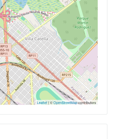
Leaflet
| ©
OpenStreetMap
contributors