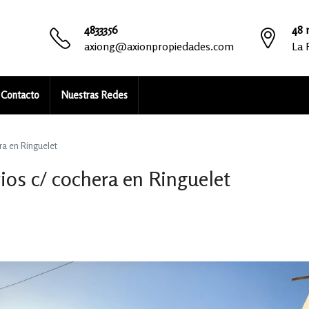
4833356
48 n
axiong@axionpropiedades.com
La 
Contacto
Nuestras Redes
ra en Ringuelet
ios c/ cochera en Ringuelet