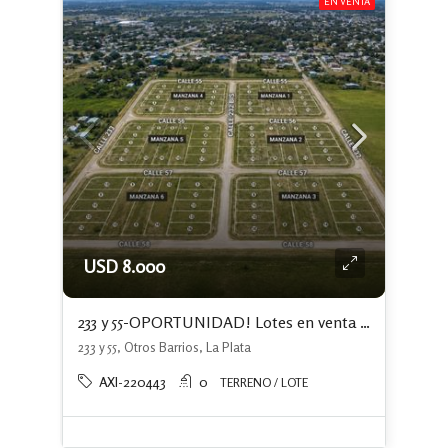
EN VENTA
USD 8.000
233 y 55-OPORTUNIDAD! Lotes en venta en Ángel Etcheverry, La Plata. Financiación
233 y 55, Otros Barrios, La Plata
AXI-220443
0
TERRENO / LOTE