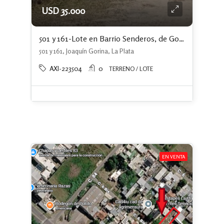
USD 35.000
501 y 161-Lote en Barrio Senderos, de Gorina. Financiación del 50 %
501 y 161, Joaquín Gorina, La Plata
AXI-223504
0
TERRENO / LOTE
EN VENTA