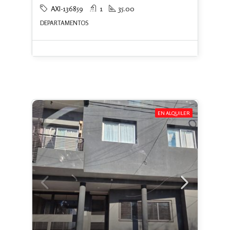
AXI-136859
1
35.00
DEPARTAMENTOS
EN ALQUILER