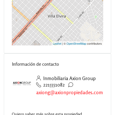
Leaflet
| ©
OpenStreetMap
contributors
Información de contacto
Inmobiliaria Axion Group
2215551082
axiong@axionpropiedades.com
Quiero saber más sobre esta propiedad