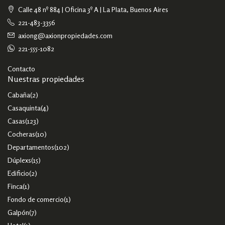
Calle 48 nº 884 | Oficina 3º A | La Plata, Buenos Aires
221-483-3356
axiong@axionpropiedades.com
221-555-1082
Contacto
Nuestras propiedades
Cabaña
(2)
Casaquinta
(4)
Casas
(123)
Cocheras
(10)
Departamentos
(102)
Dúplexs
(15)
Edificio
(2)
Finca
(1)
Fondo de comercio
(1)
Galpón
(7)