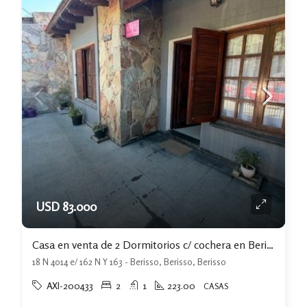
USD 83.000
Casa en venta de 2 Dormitorios c/ cochera en Berisso APTA BANCO
18 N 4014 e/ 162 N Y 163 - Berisso, Berisso, Berisso
AXI-200433
2
1
223.00
CASAS