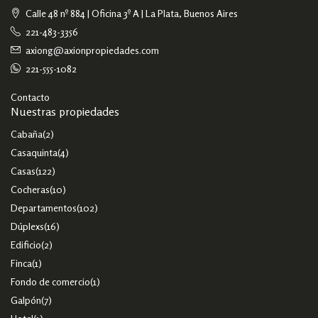
Calle 48 nº 884 | Oficina 3º A | La Plata, Buenos Aires
221-483-3356
axiong@axionpropiedades.com
221-555-1082
Contacto
Nuestras propiedades
Cabaña
(2)
Casaquinta
(4)
Casas
(122)
Cocheras
(10)
Departamentos
(102)
Dúplexs
(16)
Edificio
(2)
Finca
(1)
Fondo de comercio
(1)
Galpón
(7)