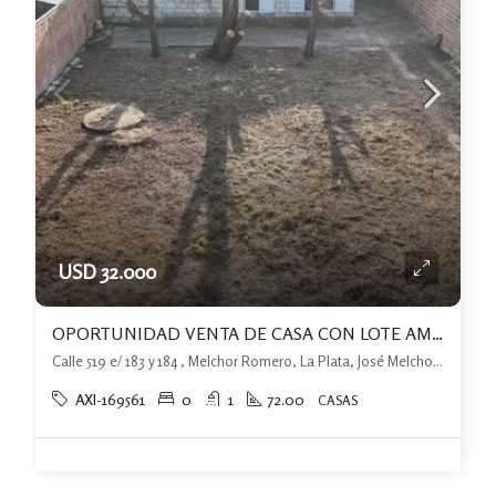
USD 32.000
OPORTUNIDAD VENTA DE CASA CON LOTE AMPLIO
Calle 519 e/ 183 y 184 , Melchor Romero, La Plata, José Melchor Romero, La Plata
AXI-169561
0
1
72.00
CASAS