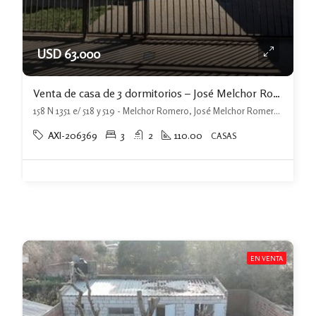
USD 63.000
Venta de casa de 3 dormitorios – José Melchor Romero
158 N 1351 e/ 518 y 519 - Melchor Romero, José Melchor Romero, La Plata
AXI-206369
3
2
110.00
CASAS
EN VENTA