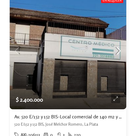
EN ALQUILER
$ 2.400.000
Av. 520 E/152 y 152 BIS-Local comercial de 140 m2 y casa de 3 dormitorios
520 E/152 y 152 BIS, José Melchor Romero, La Plata
AXI-206153
0
3
220