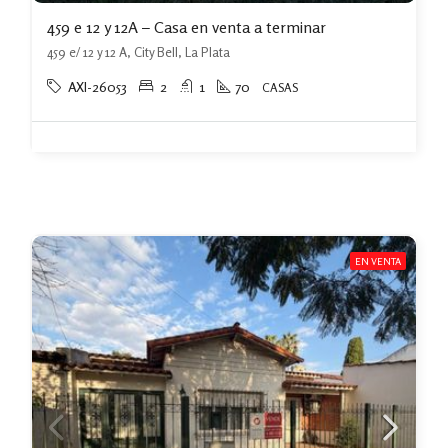
459 e 12 y 12A – Casa en venta a terminar
459 e/ 12 y 12 A, City Bell, La Plata
AXI-26053
2
1
70
CASAS
EN VENTA