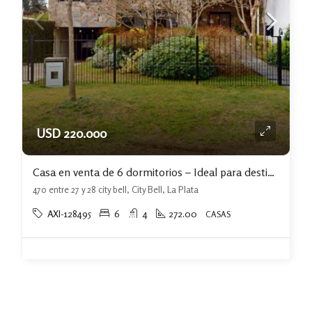
USD 220.000
Casa en venta de 6 dormitorios – Ideal para destino comercial en City Bell
470 entre 27 y 28 city bell, City Bell, La Plata
AXI-128495
6
4
272.00
CASAS