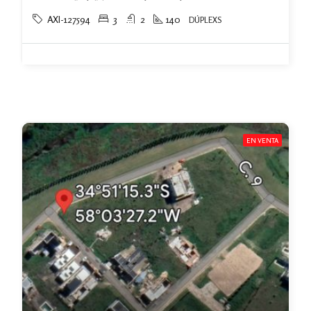
AXI-127594
3
2
140
DÚPLEXS
EN VENTA