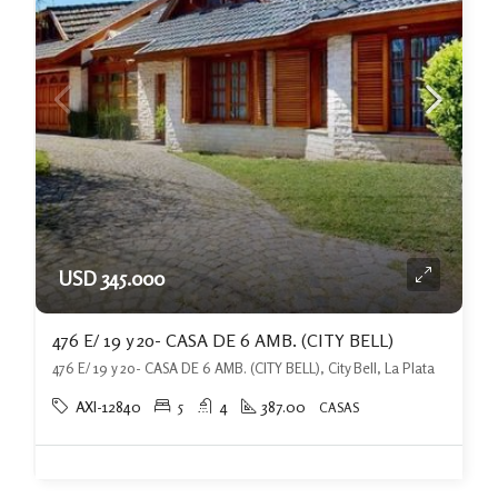
USD 345.000
476 E/ 19 y 20- CASA DE 6 AMB. (CITY BELL)
476 E/ 19 y 20- CASA DE 6 AMB. (CITY BELL), City Bell, La Plata
AXI-12840
5
4
387.00
CASAS