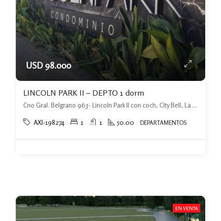
USD 98.000
LINCOLN PARK II – DEPTO 1 dorm
Cno Gral. Belgrano 963- Lincoln Park II con coch, City Bell, La Plata
AXI-198274
1
1
50.00
DEPARTAMENTOS
EN VENTA