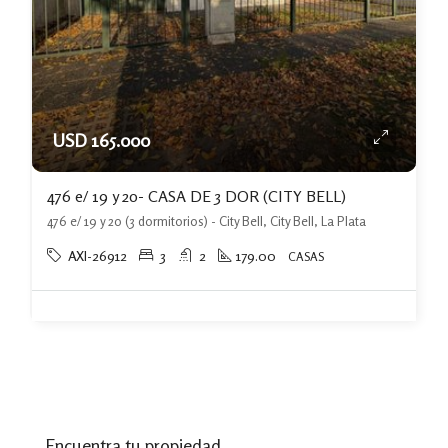
USD 165.000
476 e/ 19 y 20- CASA DE 3 DOR (CITY BELL)
476 e/ 19 y 20 (3 dormitorios) - City Bell, City Bell, La Plata
AXI-26912
3
2
179.00
CASAS
Encuentra tu propiedad